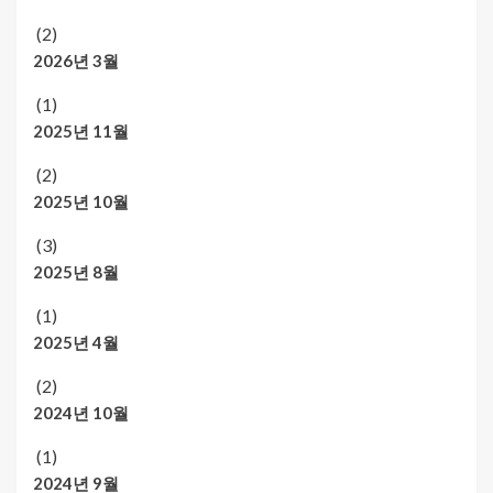
(2)
2026년 3월
(1)
2025년 11월
(2)
2025년 10월
(3)
2025년 8월
(1)
2025년 4월
(2)
2024년 10월
(1)
2024년 9월