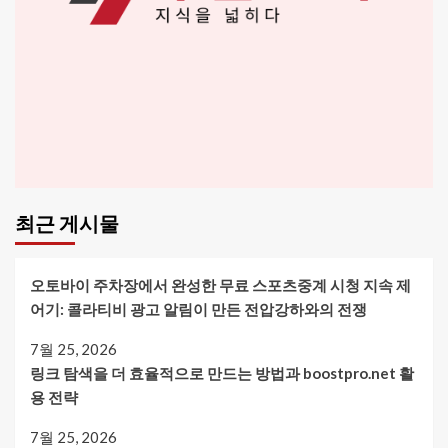
최근 게시물
오토바이 주차장에서 완성한 무료 스포츠중계 시청 지속 제
어기: 콜라티비 광고 알림이 만든 전압강하와의 전쟁
7월 25, 2026
링크 탐색을 더 효율적으로 만드는 방법과 boostpro.net 활
용 전략
7월 25, 2026