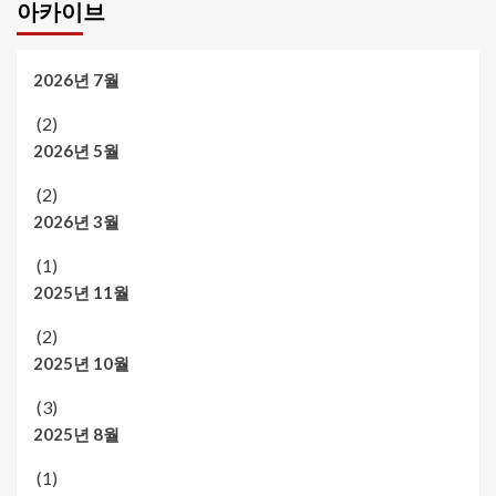
아카이브
2026년 7월
(2)
2026년 5월
(2)
2026년 3월
(1)
2025년 11월
(2)
2025년 10월
(3)
2025년 8월
(1)