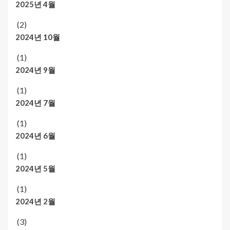
2025년 4월
(2)
2024년 10월
(1)
2024년 9월
(1)
2024년 7월
(1)
2024년 6월
(1)
2024년 5월
(1)
2024년 2월
(3)