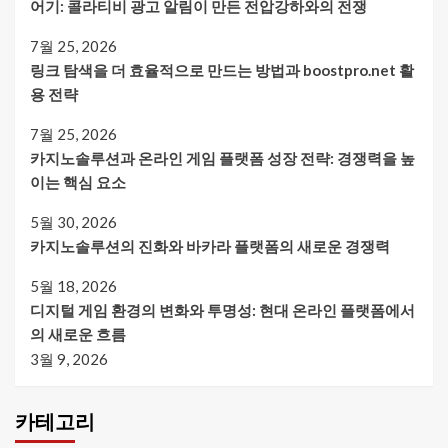
어기: 콜라티비 광고 알림이 만든 전압강하와의 전쟁
7월 25, 2026
링크 탐색을 더 효율적으로 만드는 방법과 boostpro.net 활
용 전략
7월 25, 2026
카지노솔루션과 온라인 게임 플랫폼 성장 전략: 경쟁력을 높
이는 핵심 요소
5월 30, 2026
카지노솔루션의 진화와 바카라 플랫폼의 새로운 경쟁력
5월 18, 2026
디지털 게임 환경의 변화와 투명성: 현대 온라인 플랫폼에서
의 새로운 흐름
3월 9, 2026
카테고리