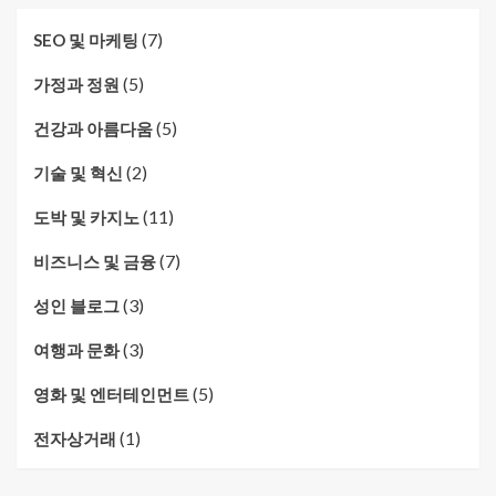
(7)
SEO 및 마케팅
(5)
가정과 정원
(5)
건강과 아름다움
(2)
기술 및 혁신
(11)
도박 및 카지노
(7)
비즈니스 및 금융
(3)
성인 블로그
(3)
여행과 문화
(5)
영화 및 엔터테인먼트
(1)
전자상거래