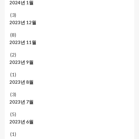
2024년 1월
(3)
2023년 12월
(8)
2023년 11월
(2)
2023년 9월
(1)
2023년 8월
(3)
2023년 7월
(5)
2023년 6월
(1)