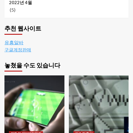
2022년 4월
(5)
추천 웹사이트
유흥알바
구글계정판매
놓쳤을 수도 있습니다