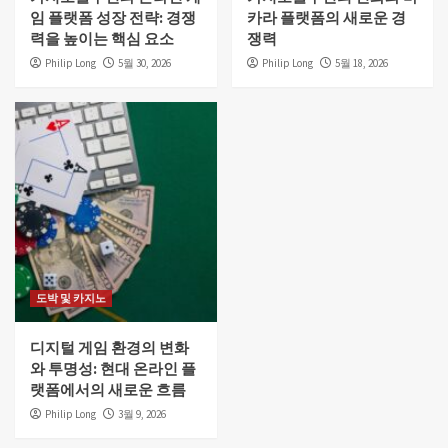
임 플랫폼 성장 전략: 경쟁
카라 플랫폼의 새로운 경
력을 높이는 핵심 요소
쟁력
Philip Long
5월 30, 2026
Philip Long
5월 18, 2026
도박 및 카지노
디지털 게임 환경의 변화
와 투명성: 현대 온라인 플
랫폼에서의 새로운 흐름
Philip Long
3월 9, 2026