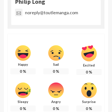
Philip Long
noreply@toutlemanga.com
Happy
Sad
Excited
0
%
0
%
0
%
Sleepy
Angry
Surprise
0
%
0
%
0
%